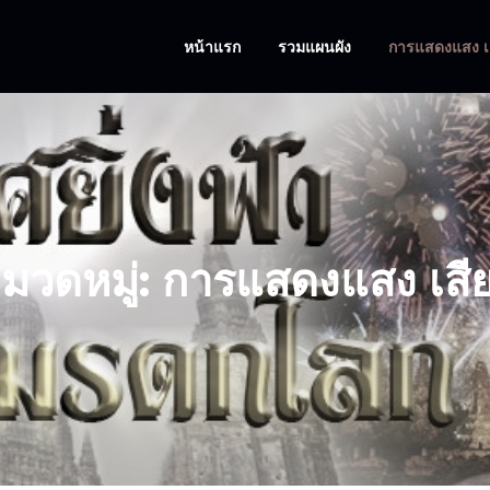
หน้าแรก
รวมแผนผัง
การแสดงแสง เ
มวดหมู่:
การแสดงแสง เสี