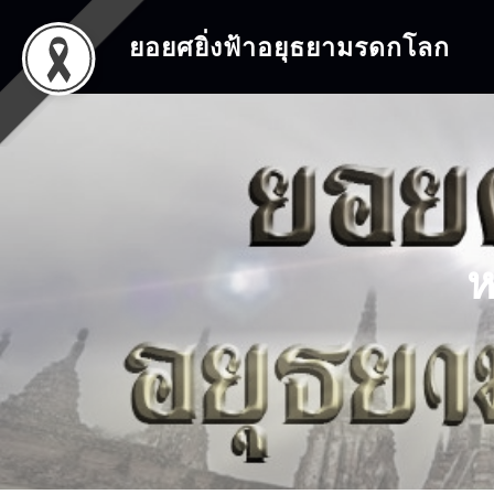
ข้าม
ไป
ยอยศยิ่งฟ้าอยุธยามรดกโลก
ที่
เนื้อหา
ห