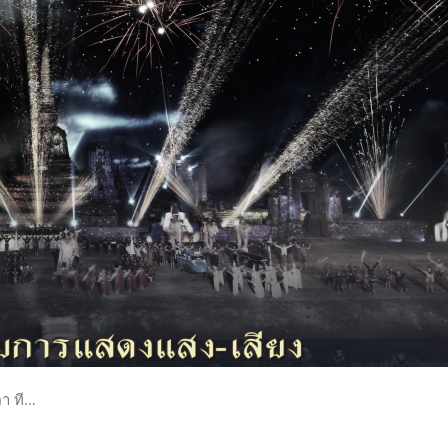
ตา ที…