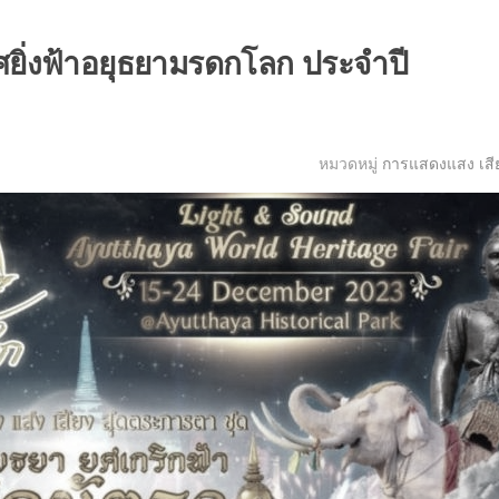
ยิ่งฟ้าอยุธยามรดกโลก ประจำปี
หมวดหมู่
การแสดงแสง เสี