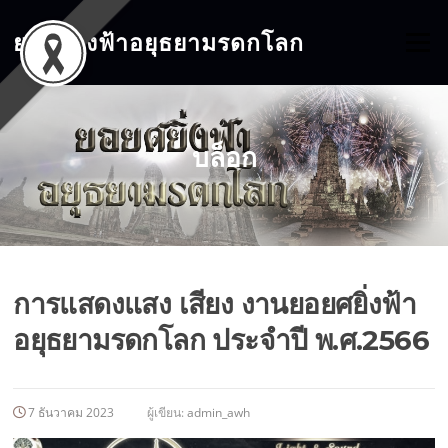
ข้าม
ไป
ยอยศยิ่งฟ้าอยุธยามรดกโลก
เมนู
ที่
เนื้อหา
บล็อก
การแสดงแสง เสียง งานยอยศยิ่งฟ้า
อยุธยามรดกโลก ประจำปี พ.ศ.2566
7 ธันวาคม 2023
ผู้เขียน:
admin_awh